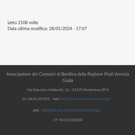
Letto
2108 volte
Data ultima modifica:
28/05/2024 - 17:07
Associazione dei Consorzi di Bonifica della Regione Friuli Venezia
Giulia
Via Giacomo Matteotti, 12 - 33170 Pordenone (PN)
tel:
0434 237311
mail:
info@assoconsorzibonificafvg.it
pec:
info@pec.assoconsorzibonificafvg.it
CF:
94112210300