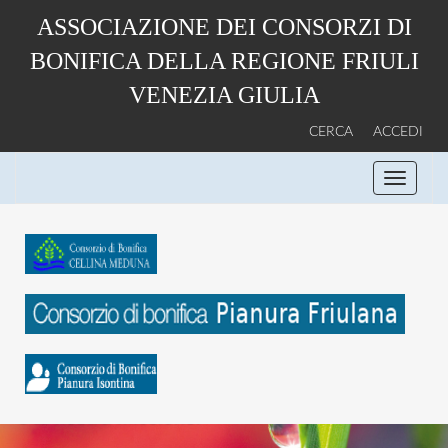
Salta
ASSOCIAZIONE DEI CONSORZI DI
al
contenuto
BONIFICA DELLA REGIONE FRIULI
principale
VENEZIA GIULIA
CERCA
ACCEDI
Toggle
navigati