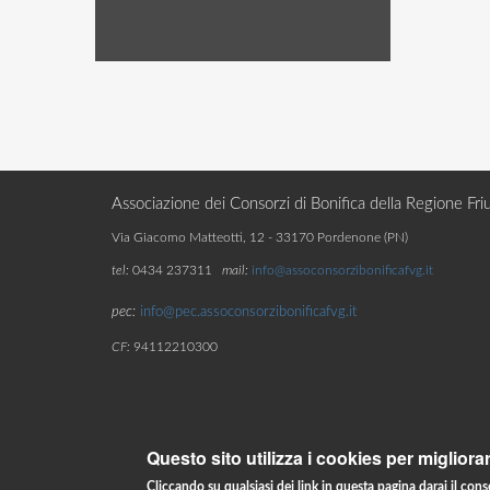
Associazione dei Consorzi di Bonifica della Regione Friu
Via Giacomo Matteotti, 12 - 33170 Pordenone (PN)
tel:
0434 237311
mail:
info@assoconsorzibonificafvg.it
pec:
info@pec.assoconsorzibonificafvg.it
CF:
94112210300
Questo sito utilizza i cookies per migliora
Powered by Sine S.r.l.
Cliccando su qualsiasi dei link in questa pagina darai il cons