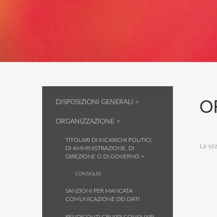
O
DISPOSIZIONI GENERALI >
ORGANIZZAZIONE >
TITOLARI DI INCARICHI POLITICI,
La se
DI AMMINISTRAZIONE, DI
DIREZIONE O DI GOVERNO >
CONSIGLIO
SANZIONI PER MANCATA
COMUNICAZIONE DEI DATI