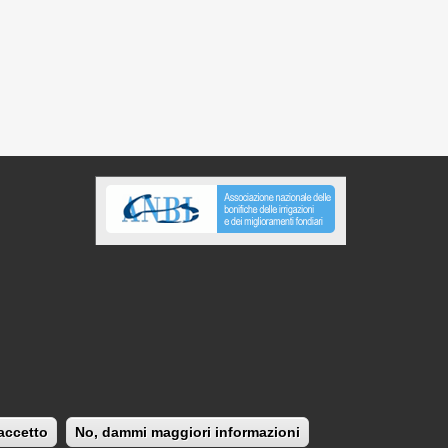
 accetto
No, dammi maggiori informazioni
COOKIE
NOTE LEGALI
SITI TEMATICI
CREDITS