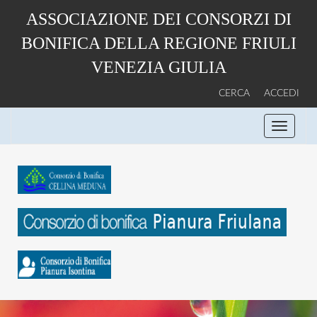
Salta
ASSOCIAZIONE DEI CONSORZI DI
al
contenuto
BONIFICA DELLA REGIONE FRIULI
principale
VENEZIA GIULIA
CERCA
ACCEDI
Toggle
navigati