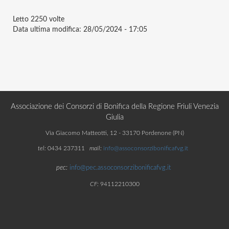
Letto
2250 volte
Data ultima modifica:
28/05/2024 - 17:05
Associazione dei Consorzi di Bonifica della Regione Friuli Venezia
Giulia
Via Giacomo Matteotti, 12 - 33170 Pordenone (PN)
tel:
0434 237311
mail:
info@assoconsorzibonificafvg.it
pec:
info@pec.assoconsorzibonificafvg.it
CF:
94112210300