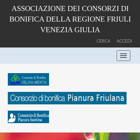
Salta
ASSOCIAZIONE DEI CONSORZI DI
al
contenuto
BONIFICA DELLA REGIONE FRIULI
principale
VENEZIA GIULIA
CERCA
ACCEDI
Toggle
navigati