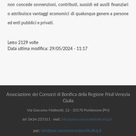
non concede sovvenzioni, contributi, sussidi ed ausili finanziari
o attribuisce vantaggi economici di qualunque genere a persone
ed enti pubblici e privati.
Letto
2129 volte
Data ultima modifica:
29/05/2024 - 11:17
Associazione dei Consorzi di Bonifica della Regione Friuli Venezia
Giulia
Via Giacomo Matteotti, 12 - 33170 Pordenone (PN)
tel:
0434 237311
mail:
info@assoconsorzibonificafvg.it
pec:
info@pec.assoconsorzibonificafvg.it