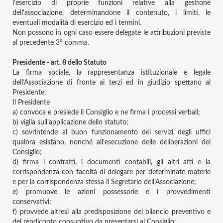
l’esercizio di proprie funzioni relative alla gestione
dell'associazione, determinandone il contenuto, i limiti, le
eventuali modalità di esercizio ed i termini.
Non possono in ogni caso essere delegate le attribuzioni previste
al precedente 3° comma.
Presidente - art. 8 dello Statuto
La firma sociale, la rappresentanza istituzionale e legale
dell’Associazione di fronte ai terzi ed in giudizio spettano al
Presidente.
Il Presidente
a)
convoca e presiede il Consiglio e ne firma i processi verbali;
b)
vigila sull’applicazione dello statuto;
c)
sovrintende al buon funzionamento dei servizi degli uffici
qualora esistano, nonché all’esecuzione delle deliberazioni del
Consiglio;
d)
firma i contratti, i documenti contabili, gli altri atti e la
corrispondenza con facoltà di delegare per determinate materie
e per la corrispondenza stessa il Segretario dell’Associazione;
e)
promuove le azioni possessorie e i provvedimenti
conservativi;
f)
provvede altresì alla predisposizione del bilancio preventivo e
del rendiconto consuntivo da presentarsi al Consiglio;