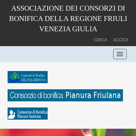
Salta
ASSOCIAZIONE DEI CONSORZI DI
al
contenuto
BONIFICA DELLA REGIONE FRIULI
principale
VENEZIA GIULIA
CERCA
ACCEDI
Toggle
navigati