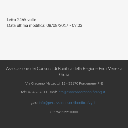
Letto
2465 volte
Data ultima modifica:
08/08/2017 - 09:03
Associazione dei Consorzi di Bonifica della Regione Friuli Venezia
Giulia
Via Giacomo Matteotti, 12 - 33170 Pordenone (PN)
tel:
0434 237311
mail:
info@assoconsorzibonificafvg.it
pec:
info@pec.assoconsorzibonificafvg.it
CF:
94112210300