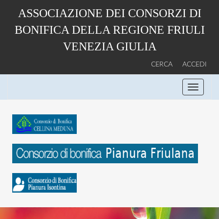
Salta
ASSOCIAZIONE DEI CONSORZI DI
al
contenuto
BONIFICA DELLA REGIONE FRIULI
principale
VENEZIA GIULIA
CERCA
ACCEDI
Toggle
navigati