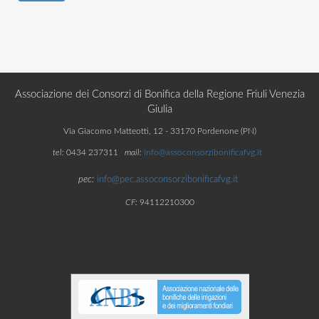
Associazione dei Consorzi di Bonifica della Regione Friuli Venezia
Giulia
Via Giacomo Matteotti, 12 - 33170 Pordenone (PN)
tel:
0434 237311
mail:
info@assoconsorzibonificafvg.it
pec:
info@pec.assoconsorzibonificafvg.it
CF:
94112210300