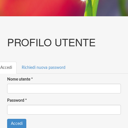
PROFILO UTENTE
Schede
Accedi
(scheda
Richiedi nuova password
rimarie
attiva)
Nome utente
*
Password
*
Accedi